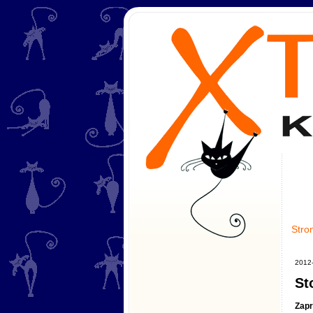
Stro
2012
St
Zapr