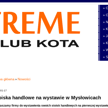
» O
» 
» 
» K
» J
» K
» W
» S
na główna
Nowości
»
-01-17
oiska handlowe na wystawie w Mysłowicach
aszamy firmy do wystawienia swoich stoisk handlowych na pierwszej wystawie