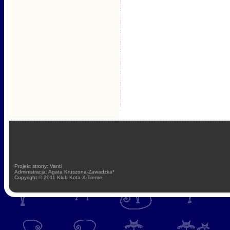
Projekt strony: Vanti
Administracja: Agata Kruszona-Zawadzka*
Copyright © 2011 Klub Kota X-Treme