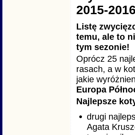
2015-201
Listę zwycięz
temu, ale to 
tym sezonie!
Oprócz 25 naj
rasach, a w ko
jakie wyróżnie
Europa Półno
Najlepsze kot
drugi najlep
Agata Krus