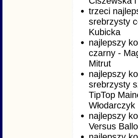
Ciszewska i
trzeci najle
srebrzysty c
Kubicka
najlepszy ko
czarny - Ma
Mitrut
najlepszy k
srebrzysty s
TipTop Maine
Włodarczyk
najlepszy k
Versus Ballo
najlepszy k