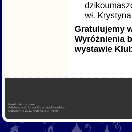
dzikoumaszc
wł. Krystyna
Gratulujemy w
Wyróżnienia b
wystawie Klu
Projekt strony: Vanti
Administracja: Agata Kruszona-Zawadzka*
Copyright © 2011 Klub Kota X-Treme