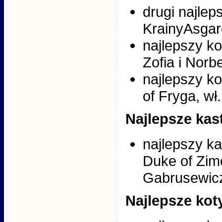
drugi najlep
KrainyAsgard
najlepszy ko
Zofia i Norb
najlepszy ko
of Fryga, wł
Najlepsze kas
najlepszy ka
Duke of Zim
Gabrusewic
Najlepsze kot