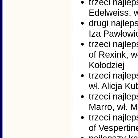
trzeci najlep
Edelweiss, w
drugi najlep
Iza Pawłowi
trzeci najle
of Rexink, w
Kołodziej
trzeci najle
wł. Alicja Ku
trzeci najle
Marro, wł. M
trzeci najle
of Vespertin