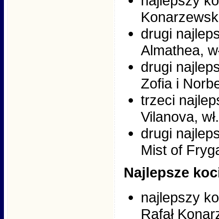
najlepszy ko
Konarzewski
drugi najlep
Almathea, w
drugi najlep
Zofia i Norb
trzeci najle
Vilanova, wł
drugi najlep
Mist of Fryg
Najlepsze koc
najlepszy ko
Rafał Konar