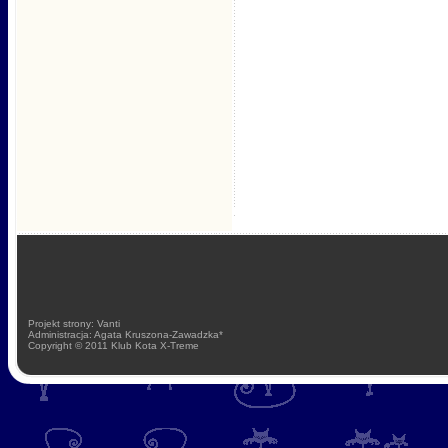
Projekt strony: Vanti
Administracja: Agata Kruszona-Zawadzka*
Copyright © 2011 Klub Kota X-Treme