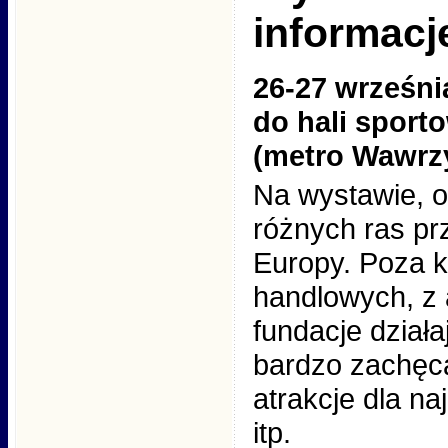
informacj
26-27 wrześni
do hali sport
(metro Wawrz
Na wystawie, o
różnych ras pr
Europy. Poza ko
handlowych, z a
fundacje dział
bardzo zachęca
atrakcje dla n
itp.