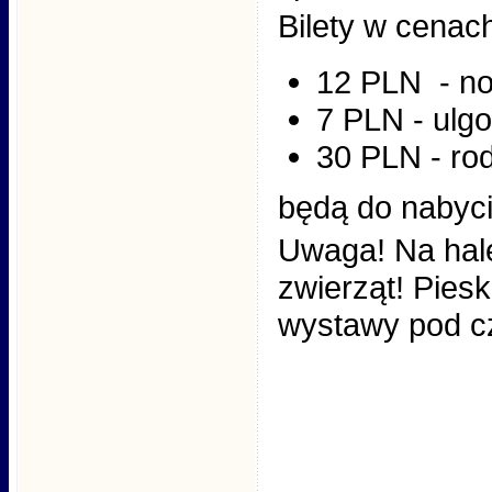
Bilety w cenac
12 PLN - n
7 PLN - ulg
30 PLN - ro
będą do nabyci
Uwaga! Na hal
zwierząt! Pies
wystawy pod cz