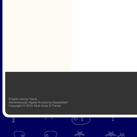
Projekt strony: Vanti
Administracja: Agata Kruszona-Zawadzka*
Copyright © 2011 Klub Kota X-Treme