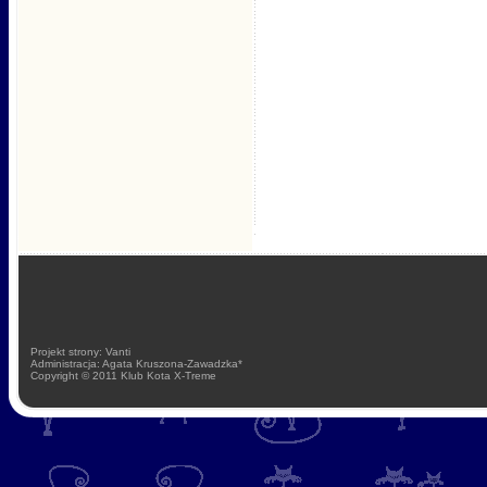
Projekt strony: Vanti
Administracja: Agata Kruszona-Zawadzka*
Copyright © 2011 Klub Kota X-Treme