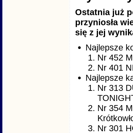
Ostatnia już 
przyniosła wi
się z jej wyni
Najlepsze k
Nr 452 M
Nr 401 
Najlepsze ka
Nr 313 
TONIGHT 
Nr 354 
Krótkowł
Nr 301 