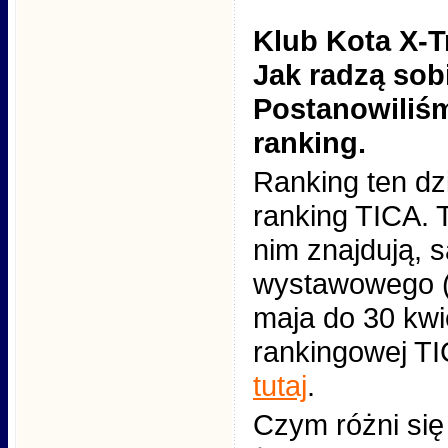
Klub Kota X-T
Jak radzą sob
Postanowiliśm
ranking.
Ranking ten dz
ranking TICA. T
nim znajdują, 
wystawowego (k
maja do 30 kwie
rankingowej TI
tutaj
.
Czym różni się