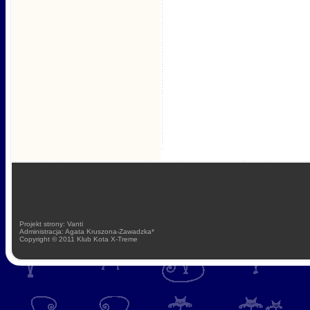
Projekt strony: Vanti
Administracja: Agata Kruszona-Zawadzka*
Copyright © 2011 Klub Kota X-Treme