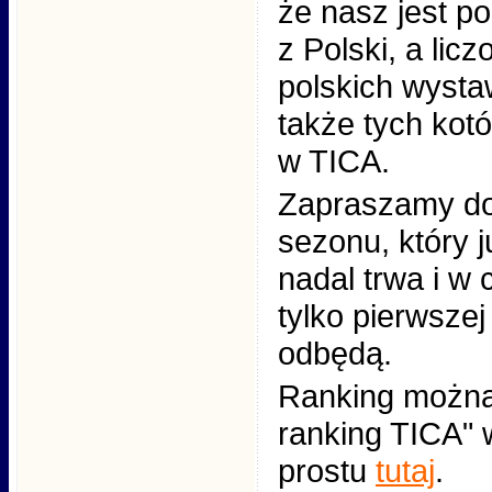
że nasz jest po
z Polski, a lic
polskich wysta
także tych kotó
w TICA.
Zapraszamy do
sezonu, który j
nadal trwa i w 
tylko pierwszej
odbędą.
Ranking można 
ranking TICA"
prostu
tutaj
.