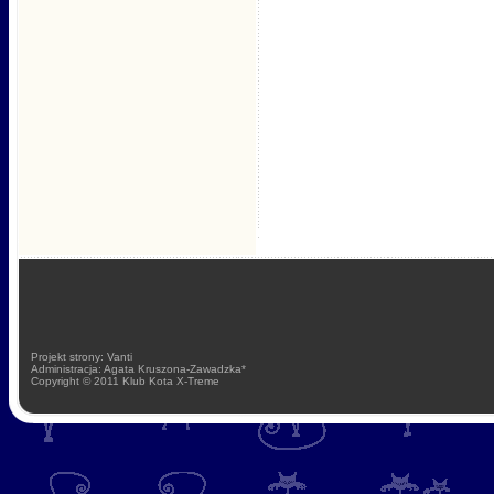
Projekt strony: Vanti
Administracja: Agata Kruszona-Zawadzka*
Copyright © 2011 Klub Kota X-Treme