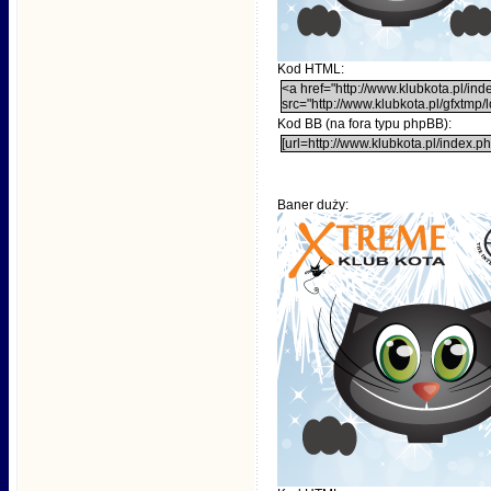
Kod HTML:
<a href="http://www.klubkota.pl/i
src="http://www.klubkota.pl/gfxtm
Kod BB (na fora typu phpBB):
[url=http://www.klubkota.pl/index.
Baner duży: