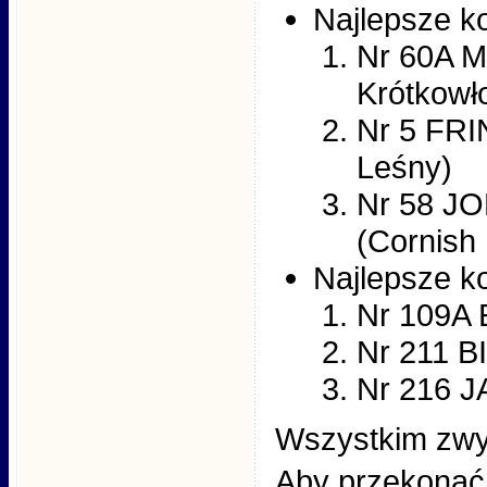
Najlepsze ko
Nr 60A 
Krótkowł
Nr 5 FR
Leśny)
Nr 58 J
(Cornish
Najlepsze ko
Nr 109A
Nr 211 
Nr 216 
Wszystkim zwy
Aby przekonać s