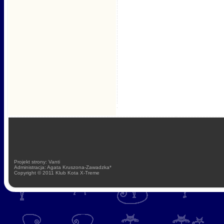
Projekt strony: Vanti
Administracja: Agata Kruszona-Zawadzka*
Copyright © 2011 Klub Kota X-Treme