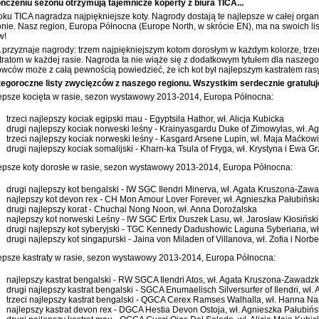
ńczeniu sezonu otrzymują tajemnicze koperty z biura TICA...
oku TICA nagradza najpiękniejsze koty. Nagrody dostają te najlepsze w całej organ
onie. Nasz region, Europa Północna (Europe North, w skrócie EN), ma na swoich li
w!
 przyznaje nagrody: trzem najpiękniejszym kotom dorosłym w każdym kolorze, trz
stratom w każdej rasie. Nagroda ta nie wiąże się z dodatkowym tytułem dla naszego 
wców może z całą pewnością powiedzieć, że ich kot był najlepszym kastratem ras
tegoroczne listy zwycięzców z naszego regionu. Wszystkim serdecznie gratulu
epsze kocięta w rasie, sezon wystawowy 2013-2014, Europa Północna:
trzeci najlepszy kociak egipski mau - Egyptsila Hathor, wł. Alicja Kubicka
drugi najlepszy kociak norweski leśny - Krainyasgardu Duke of Zimowylas, wł. 
trzeci najlepszy kociak norweski leśny - Kasgard Arsene Lupin, wł. Maja Maćko
drugi najlepszy kociak somalijski - Kharn-ka Tsula of Fryga, wł. Krystyna i Ewa G
epsze koty dorosłe w rasie, sezon wystawowy 2013-2014, Europa Północna:
drugi najlepszy kot bengalski - IW SGC Ilendri Minerva, wł. Agata Kruszona-Zaw
najlepszy kot devon rex - CH Mon Amour Lover Forever, wł. Agnieszka Pałubińsk
drugi najlepszy korat - Chuchai Nong Noon, wł. Anna Dorożalska
najlepszy kot norweski Leśny - IW SGC Ertix Duszek Lasu, wł. Jarosław Kłosiński
drugi najlepszy kot syberyjski - TGC Kennedy Dadushowic Laguna Syberiana, w
drugi najlepszy kot singapurski - Jaina von Miladen of Villanova, wł. Zofia i Norbe
epsze kastraty w rasie, sezon wystawowy 2013-2014, Europa Północna:
najlepszy kastrat bengalski - RW SGCA Ilendri Atos, wł. Agata Kruszona-Zawadz
drugi najlepszy kastrat bengalski - SGCA Enumaelisch Silversurfer of Ilendri, w
trzeci najlepszy kastrat bengalski - QGCA Cerex Ramses Walhalla, wł. Hanna Na
najlepszy kastrat devon rex - DGCA Hestia Devon Ostoja, wł. Agnieszka Pałubiń