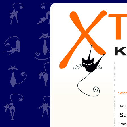
Stro
2014
Su
Pols