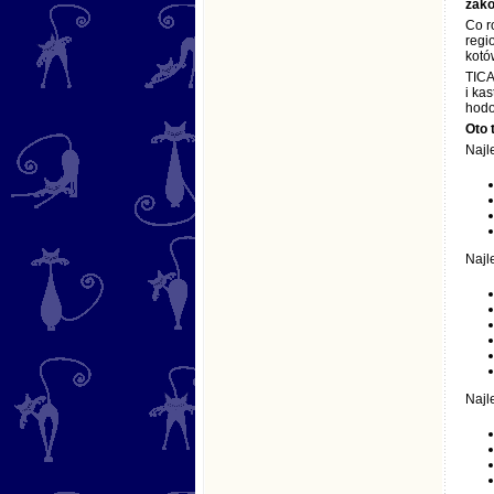
zako
Co r
regi
kotó
TICA
i ka
hodo
Oto 
Najl
Najl
Najl