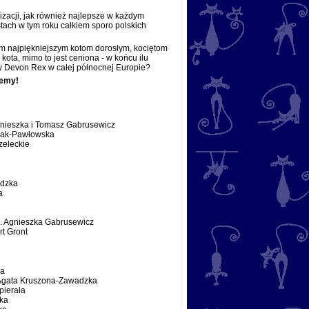
izacji, jak również najlepsze w każdym
stach w tym roku całkiem sporo polskich
em najpiękniejszym kotom dorosłym, kociętom
kota, mimo to jest ceniona - w końcu ilu
y Devon Rex w całej północnej Europie?
jemy!
Agnieszka i Tomasz Gabrusewicz
wiak-Pawłowska
rzeleckie
adzka
a
ł. Agnieszka Gabrusewicz
rt Gront
ka
ł. Agata Kruszona-Zawadzka
pierała
ska