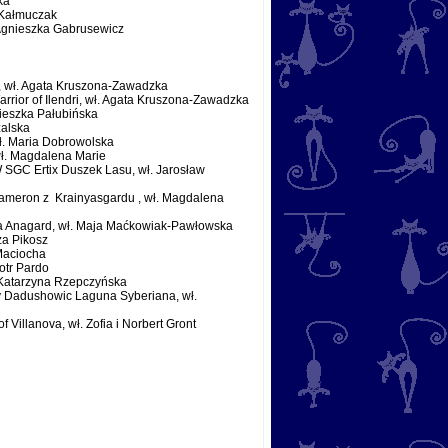
ka
a Kałmuczak
. Agnieszka Gabrusewicz
a, wł. Agata Kruszona-Zawadzka
rrior of Ilendri, wł. Agata Kruszona-Zawadzka
nieszka Pałubińska
żalska
ł. Maria Dobrowolska
wł. Magdalena Marie
IW SGC Ertix Duszek Lasu, wł. Jarosław
-Cameron z Krainyasgardu , wł. Magdalena
ilda Anagard, wł. Maja Maćkowiak-Pawłowska
za Pikosz
 Maciocha
iotr Pardo
ł. Katarzyna Rzepczyńska
dy Dadushowic Laguna Syberiana, wł.
f Villanova, wł. Zofia i Norbert Gront