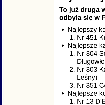
To już druga 
odbyła się w P
Najlepszy k
Nr 451 K
Najlepsze ka
Nr 304 S
Długowło
Nr 303 K
Leśny)
Nr 351 C
Najlepsze ko
Nr 13 D'