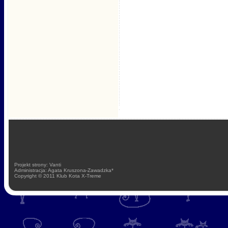
Projekt strony: Vanti
Administracja: Agata Kruszona-Zawadzka*
Copyright © 2011 Klub Kota X-Treme