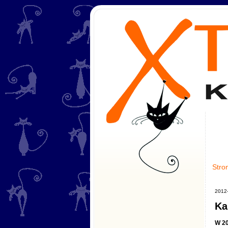
Stro
2012
Ka
W 20