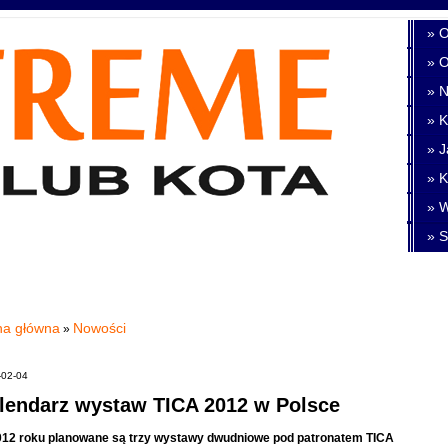
» O
» 
» 
» K
» J
» K
» W
» S
na główna
Nowości
»
-02-04
lendarz wystaw TICA 2012 w Polsce
12 roku planowane są trzy wystawy dwudniowe pod patronatem TICA