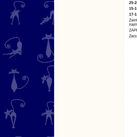
25-2
15-1
17-1
Zain
najm
ZAP
Zarz